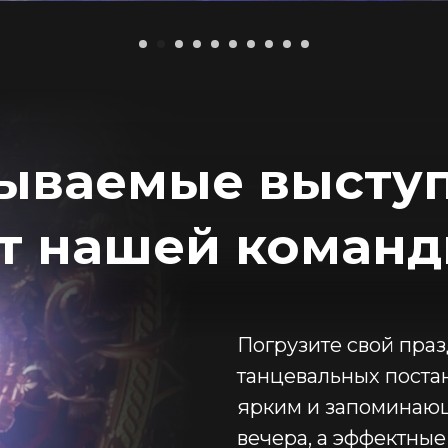
ываемые высту
т нашей коман
Погрузите свой пра
танцевальных поста
ярким и запоминаю
вечера, а эффектны