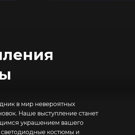
пления
ды
здник в мир невероятных
новок. Наше выступление станет
щимся украшением вашего
е светодиодные костюмы и