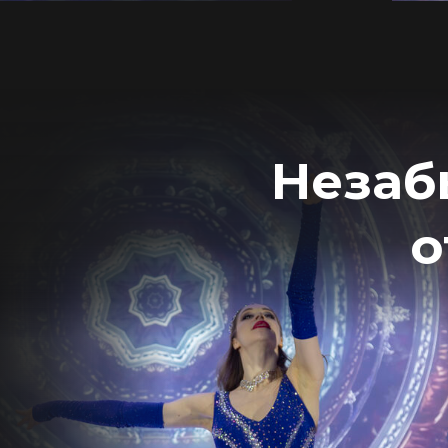
Незаб
о